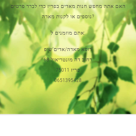
האם אתה מחפש חנות מאדים בפריז כדי לברר פרטים
נוספים או לקנות מאדה?
אתם מוזמנים ל:
רופא מאדה/אדים'שופ
רחוב דה מונטריאול 68
75011 פריז
0651395428