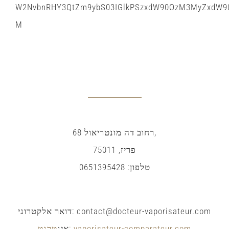
W2NvbnRHY3QtZm9ybS03IGlkPSzxdW90OzM3MyZxdW90
M
AGASININ שלנו
רחוב דה מונטריאול 68,
פריז, 75011
טלפון: 0651395428
דואר אלקטרוני:
contact@docteur-vaporisateur.com
טרנט: vaporisateur-comparateur.com
אינ