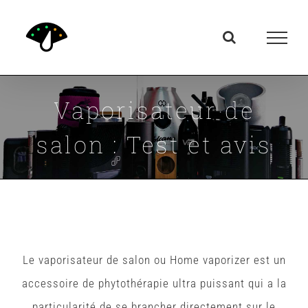
Passer
au
contenu
Vaporisateur de
salon : Test et avis
Le vaporisateur de salon ou Home vaporizer est un
accessoire de phytothérapie ultra puissant qui a la
particularité de se brancher directement sur le