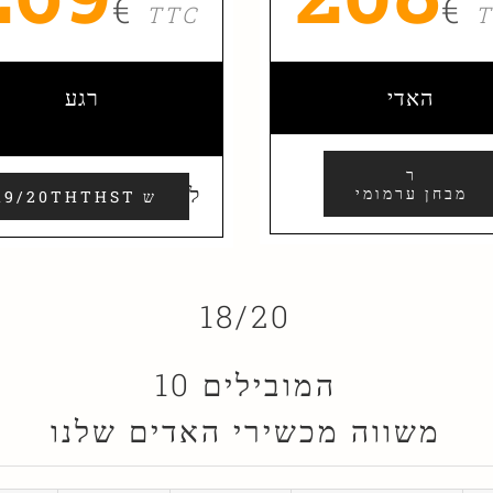
€
€
TTC
האדי
רגע
ר
ל
מבחן ערמומי
19/20THTHST ש
18/20
10 המובילים
משווה מכשירי האדים שלנו