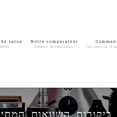
 de salon
Notre comparateur
Comment
omplets
Comparer les vaporisateurs
Tout savoir sur la va
 ביקורות, השוואות, המחי