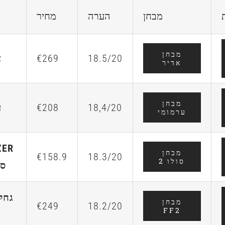
מבחן
הערה
מחיר
מבחן
18.5/20
€269
א
אדיר
מבחן
18,4/20
€208
ע
ערמומי
ZER
מבחן
€158.9
18.3/20
סולו 2
סו
גחל
מבחן
€249
18.2/20
FF2