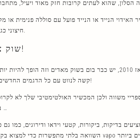
 הסלון
ר האידוי
הנייד או הנייד פועל עם סוללה פנימית או מק
חיצוני כגון מצית.
שוק צומח!
מאז 2010, יש כבר בום בשוק מאדים וזה הופך להיות יות
קשה לנווט עם כל הדגמים החדשים האלה!
פריי משווה ולכן המכשיר האולטימטיבי שלך לא לקרוס
בחירתך …
ציעים בדיקות, ביקורות,
קטע
י וידאו ודירוגים, כמו גם 
השוואה בלתי מתפשרות כדי למצוא בקלות את vapo המתא