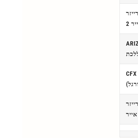
ייזר
ר 2
ARI
לכת
CFX
ייזר
אייר