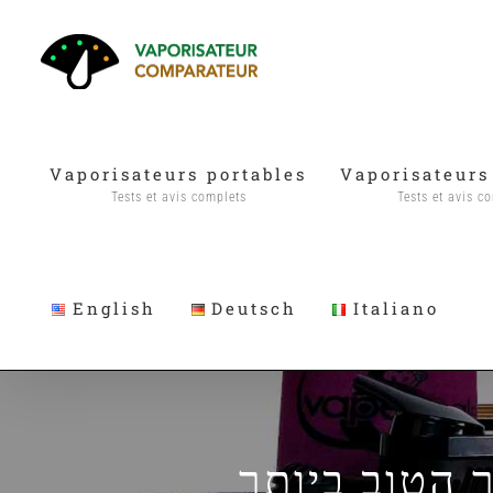
Passer
au
contenu
Vaporisateurs portables
Vaporisateurs
Tests et avis complets
Tests et avis c
English
Deutsch
Italiano
ר הטוב ביותר