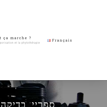
 ça marche ?
Français
porisation et la phytothérapie
ספריי: בדיקה,