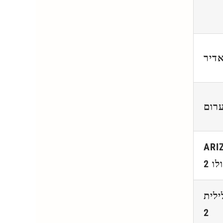
דיר
רום
ARI
לו 2
ילית
2