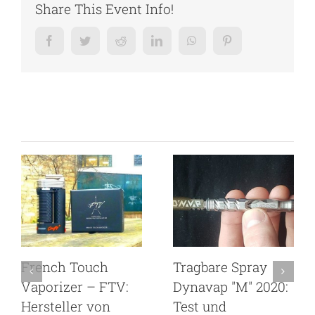
Share This Event Info!
Facebook
Twitter
Reddit
LinkedIn
WhatsApp
Pinterest
Related Posts
French Touch
Tragbare Spray
Vaporizer – FTV:
Dynavap "M" 2020:
Hersteller von
Test und