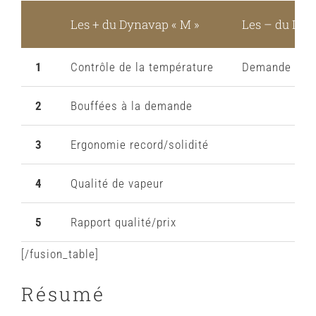
Les + du Dynavap « M »
Les – du Dyn
1
Contrôle de la température
Demande un p
2
Bouffées à la demande
3
Ergonomie record/solidité
4
Qualité de vapeur
5
Rapport qualité/prix
[/fusion_table]
Résumé