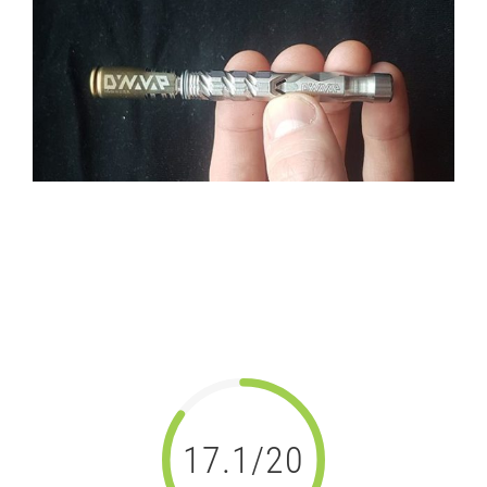
l'image
agrandie
Vaporisateur portable
Dynavap « M » 2020 : Test
et Avis
17.1/20