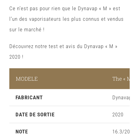
Ce n’est pas pour rien que le Dynavap « M » est
l’un des vaporisateurs les plus connus et vendus
sur le marché !
Découvrez notre test et avis du Dynavap « M »
2020 !
MODELE
The « M » 
FABRICANT
Dynavap
DATE DE SORTIE
2020
NOTE
16.3/20