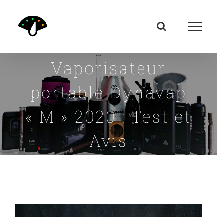
Passer
au
contenu
Vaporisateur
portable Dynavap
« M » 2020 : Test et
Avis
Voir