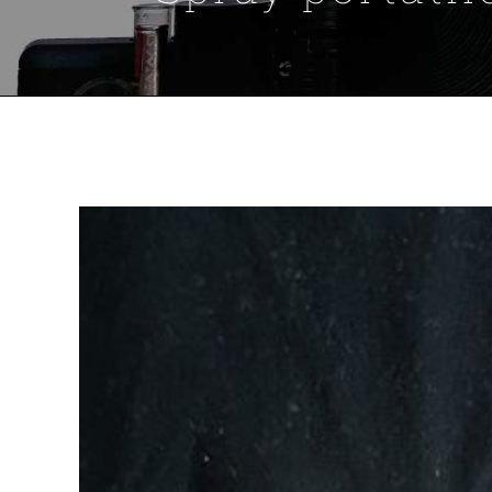
View
Larger
Image