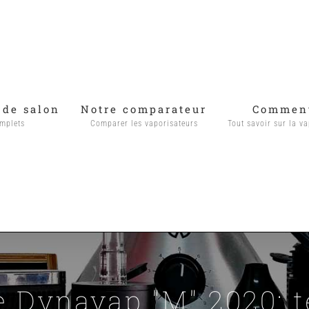
 de salon
Notre comparateur
Comment
omplets
Comparer les vaporisateurs
Tout savoir sur la va
e Dynavap "M" 2020: t