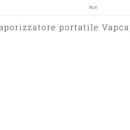
Non
vaporizzatore portatile Vapc