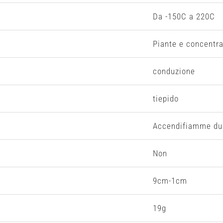
Da -150C a 220C
Piante e concentra
conduzione
tiepido
Accendifiamme du
Non
9cm-1cm
19g