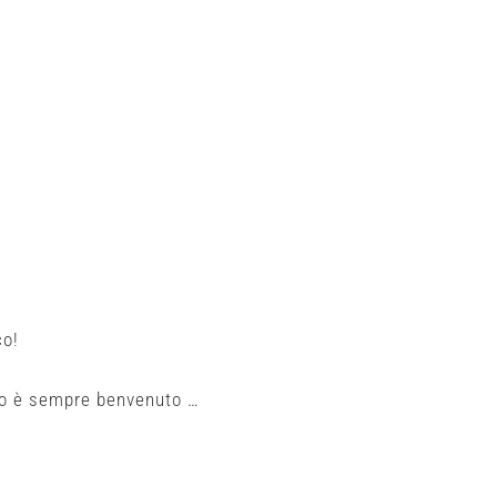
co!
nto è sempre benvenuto …