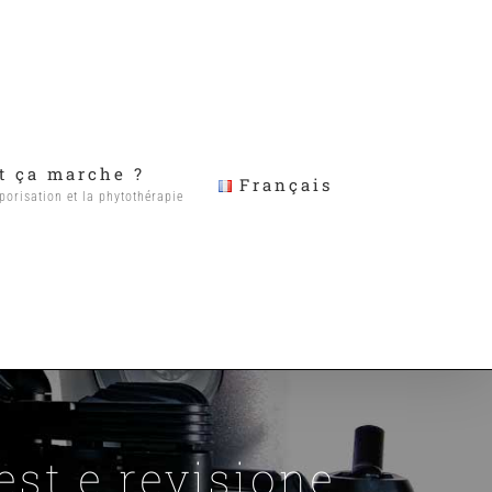
 ça marche ?
Français
porisation et la phytothérapie
est e revisione