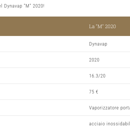
del Dynavap "M" 2020!
La "M" 2020
Dynavap
2020
16.3/20
75 €
Vaporizzatore port
acciaio inossidabi