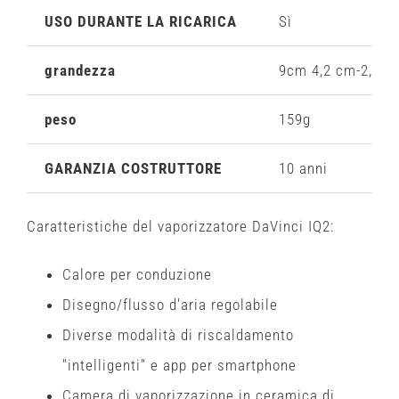
USO DURANTE LA RICARICA
Sì
grandezza
9cm 4,2 cm-2,4 c
peso
159g
GARANZIA COSTRUTTORE
10 anni
Caratteristiche del vaporizzato
re DaVinci
IQ2
:
Calore per conduzione
Disegno/flusso d'aria regolabile
Diverse modalità di riscaldamento
"intelligenti" e app per smartphone
Camera di vaporizzazione in ceramica di