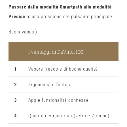
Passare dalla modalità Smartpath alla modalità
Precisi
on: una pressione del pulsante principale
Buoni vapes:)
I vantaggi di DaVinci IQ2
Il
1
Vapore fresco e di buona qualità
Il 
2
Ergonomia e finitura
Af
3
App e funzionalità connesse
Fr
4
Qualità dei materiali (vetro e Zircone)