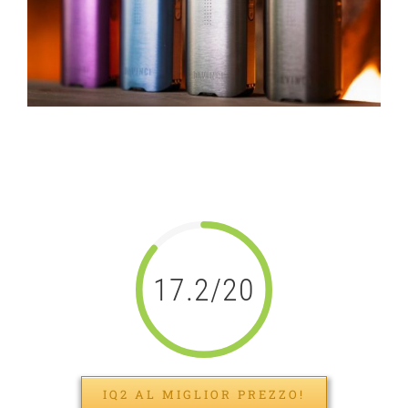
Image
DaVinci IQ2 Portable
Spray: test e revisione
17.2/20
IQ2 AL MIGLIOR PREZZO!