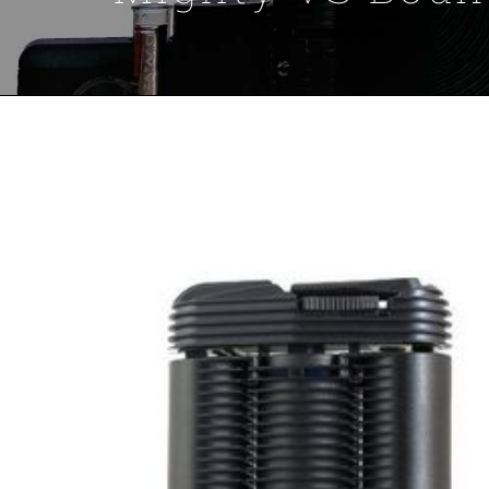
Voir
l'image
agrandie