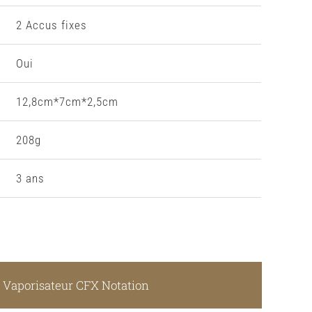
2 Accus fixes
Oui
12,8cm*7cm*2,5cm
208g
3 ans
Vaporisateur CFX Notation