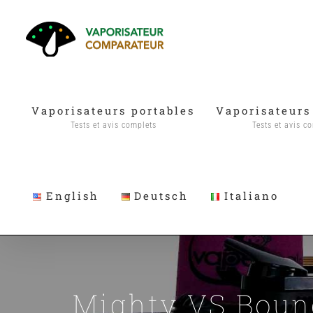
Passer
au
contenu
Vaporisateurs portables
Vaporisateurs
Tests et avis complets
Tests et avis c
English
Deutsch
Italiano
Mighty VS Boun