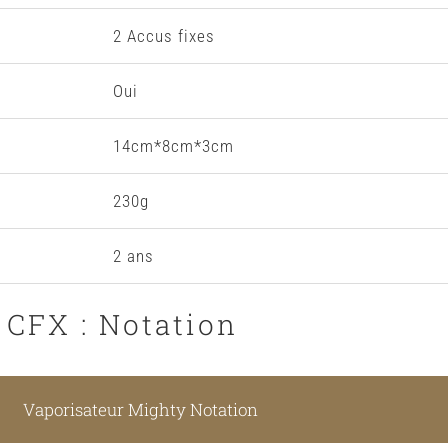
2 Accus fixes
Oui
14cm*8cm*3cm
230g
2 ans
CFX : Notation
Vaporisateur Mighty Notation