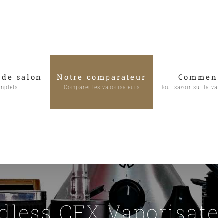
 de salon
Notre comparateur
Comment
omplets
Comparer les vaporisateurs
Tout savoir sur la va
dless CFX Vaporisat