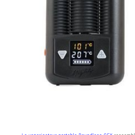
Mighty VS Boundless CFX