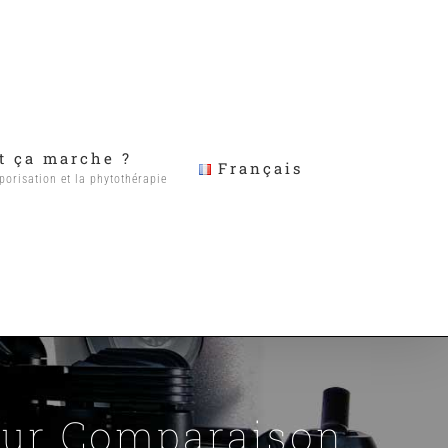
 ça marche ?
Français
porisation et la phytothérapie
eur Comparaison