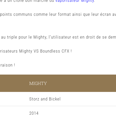
e à un clone bon marché du
vaporisateur Mighty
.
rs points communs comme leur format ainsi que leur écran 
 triple pour le Mighty, l’utilisateur est en droit de se dema
orisateurs Mighty VS Boundless CFX !
raison !
MIGHTY
Storz and Bickel
2014