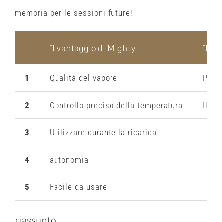
memoria per le sessioni future!
Il vantaggio di Mighty
Il – 
1
Qualità del vapore
Poss
2
Controllo preciso della temperatura
Il su
3
Utilizzare durante la ricarica
4
autonomia
5
Facile da usare
riassunto